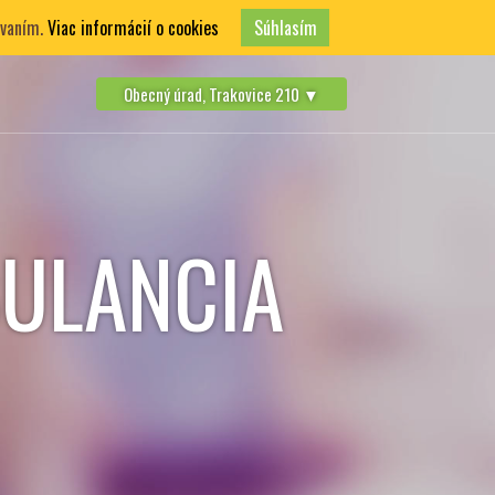
ívaním.
Viac informácií o cookies
Súhlasím
Obecný úrad, Trakovice 210 ▼
ULANCIA