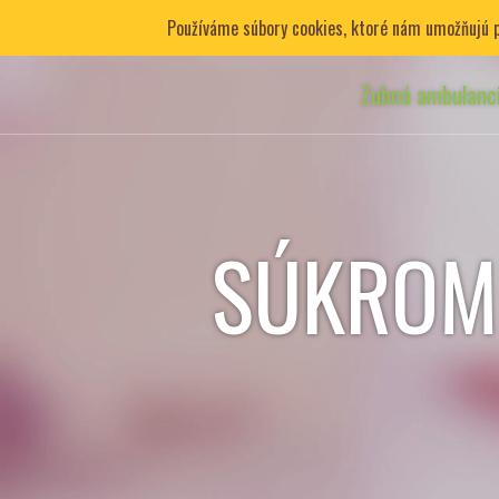
Používáme súbory cookies, ktoré nám umožňujú po
Zubná ambulanc
SÚKROM